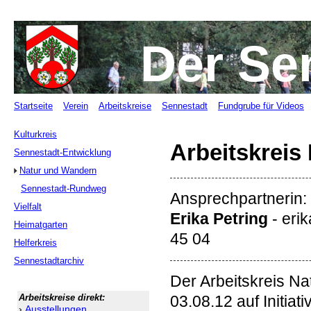
Der Se
Startseite
Verein
Arbeitskreise
Sennestadt
Fundgrube für Videos
Kulturkreis
Arbeitskreis
Sennestadt-Entwicklung
Natur und Wandern
Sennestadt-Rundweg
Ansprechpartnerin:
Vielfalt
Erika Petring
- eri
Heimatgarten
45 04
Helferkreis
Sennestadtarchiv
Der Arbeitskreis 
Arbeitskreise direkt:
03.08.12 auf Initiat
›
Ausstellungen