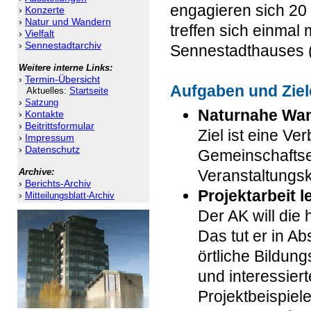
engagieren sich 20
›
Konzerte
›
Natur und Wandern
treffen sich einmal
›
Vielfalt
›
Sennestadtarchiv
Sennestadthauses (
Weitere interne Links:
›
Termin-Übersicht
Aufgaben und Ziel
Aktuelles:
Startseite
›
Satzung
Naturnahe Wan
›
Kontakte
›
Beitrittsformular
Ziel ist eine V
›
Impressum
›
Datenschutz
Gemeinschaftse
Archive:
Veranstaltungs
›
Berichts-Archiv
Projektarbeit l
›
Mitteilungsblatt-Archiv
Der AK will die
Das tut er in A
örtliche Bildun
und interessiert
Projektbeispiel