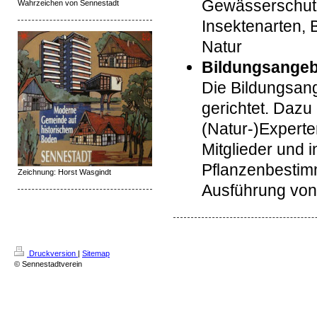
Gewässerschutz,
Wahrzeichen von Sennestadt
Insektenarten,
Natur
Bildungsange
Die Bildungsan
gerichtet. Daz
(Natur-)Experte
Mitglieder und i
Pflanzenbestim
Zeichnung: Horst Wasgindt
Ausführung vo
Druckversion
|
Sitemap
© Sennestadtverein