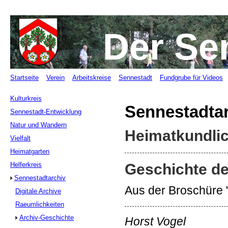
Der Se
Startseite
Verein
Arbeitskreise
Sennestadt
Fundgrube für Videos
Kulturkreis
Sennestadta
Sennestadt-Entwicklung
Natur und Wandern
Heimatkundli
Vielfalt
Heimatgarten
Helferkreis
Geschichte de
Sennestadtarchiv
Aus der Broschüre 
Digitale Archive
Raeumlichkeiten
Archiv-Geschichte
Horst Vogel