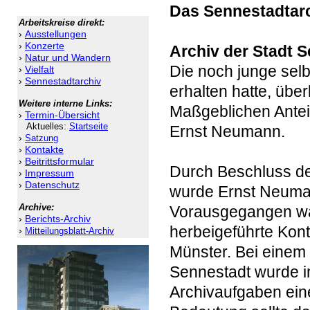
Das Sennestadtar
Arbeitskreise direkt:
›
Ausstellungen
›
Konzerte
Archiv der Stadt 
›
Natur und Wandern
Die noch junge selb
›
Vielfalt
›
Sennestadtarchiv
erhalten hatte, übe
Weitere interne Links:
Maßgeblichen Anteil
›
Termin-Übersicht
Aktuelles:
Startseite
Ernst Neumann.
›
Satzung
›
Kontakte
›
Beitrittsformular
Durch Beschluss de
›
Impressum
›
Datenschutz
wurde Ernst Neuman
Archive:
Vorausgegangen wa
›
Berichts-Archiv
herbeigeführte Kont
›
Mitteilungsblatt-Archiv
Münster. Bei einem
Sennestadt wurde i
Archivaufgaben ei