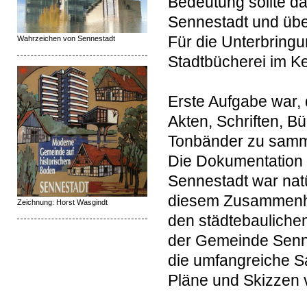
Bedeutung sollte d
Sennestadt und üb
Für die Unterbring
Wahrzeichen von Sennestadt
Stadtbücherei im K
Erste Aufgabe war,
Akten, Schriften, B
Tonbänder zu samme
Die Dokumentation 
Sennestadt war natür
diesem Zusammenha
Zeichnung: Horst Wasgindt
den städtebauliche
der Gemeinde Senne
die umfangreiche S
Pläne und Skizzen 